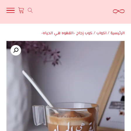
الرئيسية
/
اكواب
/ كوب زجاج -القهوه هي الحياه-