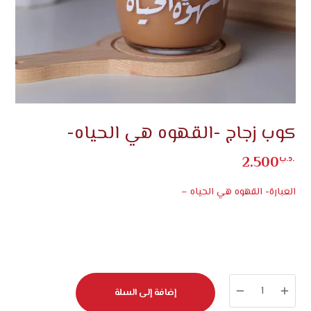
كوب زجاج -القهوه هي الحياه-
2.500
.د.ب
العبارة- القهوه هي الحياه –
كمية
إضافة إلى السلة
كوب