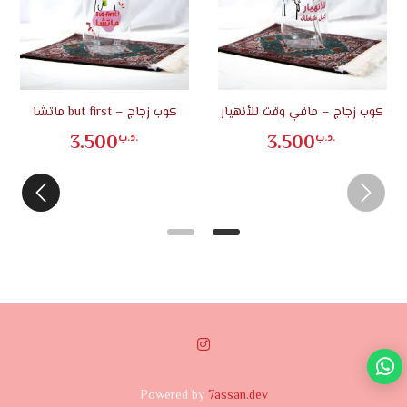
كوب زجاج – مافي وقت للأنهيار
كوب زجاج – but first ماتشا
كوب
3.500
3.500
.د.ب
.د.ب
Powered by
7assan.dev